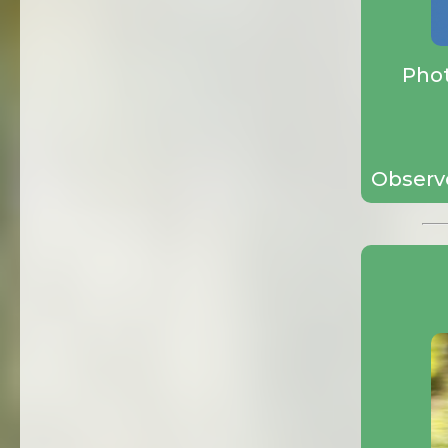
Phot
Observ