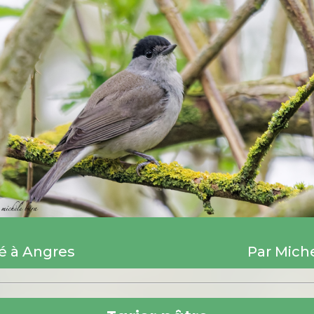
é à Angres
Par Mich