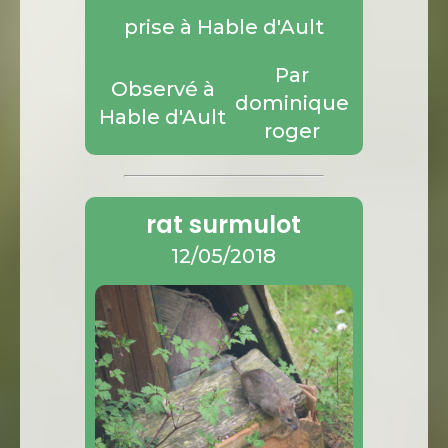
prise à Hable d'Ault
Par
Observé à
dominique
Hable d'Ault
roger
rat surmulot
12/05/2018