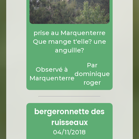
prise au Marquenterre
Que mange t'elle? une
anguille?
Par
Observé à
dominique
Marquenterre
roger
bergeronnette des
ruisseaux
04/11/2018