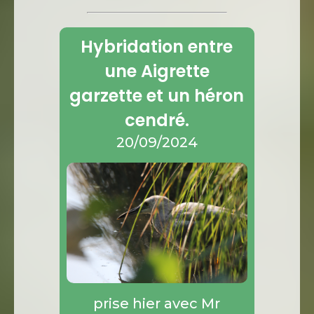
Hybridation entre
une Aigrette
garzette et un héron
cendré.
20/09/2024
prise hier avec Mr