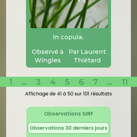
In copula.
Observé à
Par Laurent
Wingles
Thiétard
1
...
3
4
5
6
7
...
11
Affichage de 41 à 50 sur 101 résultats
Observations SIRF
Observations 30 derniers jours