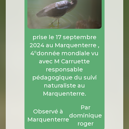
prise le 17 septembre
2024 au Marquenterre ,
4°donnée mondiale vu
avec M Carruette
responsable
pédagogique du suivi
naturaliste au
Marquenterre.
Par
Observé à
dominique
Marquenterre
roger