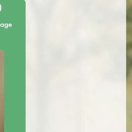
)
lage